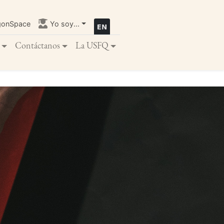
gonSpace
Yo soy...
Contáctanos
La USFQ