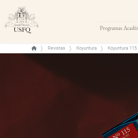
Programas Acadé
Buscar
Revistas
Koyuntura
Koyuntura 115