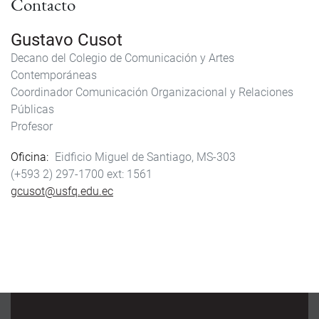
Contacto
Gustavo Cusot
Decano del Colegio de Comunicación y Artes
Contemporáneas
Coordinador Comunicación Organizacional y Relaciones
Públicas
Profesor
Oficina
Eidficio Miguel de Santiago, MS-303
(+593 2) 297-1700
1561
gcusot@usfq.edu.ec