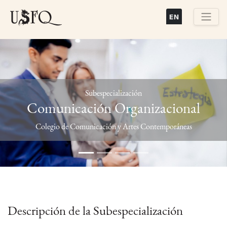
Pasar
al
contenido
Buscar
principal
Subespecialización
Comunicación Organizacional
Previous
Next
Colegio de Comunicación y Artes Contemporáneas
Descripción de la Subespecialización