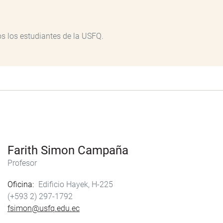
os los estudiantes de la USFQ.
Farith Simon Campaña
Profesor
Oficina
Edificio Hayek, H-225
(+593 2) 297-1792
fsimon@usfq.edu.ec