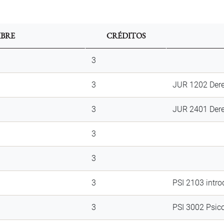
BRE
CRÉDITOS
3
3
JUR 1202 Dere
3
JUR 2401 Dere
3
3
3
PSI 2103 intro
3
PSI 3002 Psico