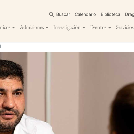
Pasar
al
Buscar
Calendario
Biblioteca
Dra
contenido
principal
micos
Admisiones
Investigación
Eventos
Servicios
l