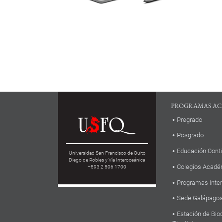
PROGRAMAS AC
Pregrado
Posgrado
Educación Cont
Universidad San Francisco de Quito
Diego de Robles y Vía Interoceánica
Colegios Acadé
+593 2 506 1700
Programas Inte
Sede Galápago
Estación de Bio