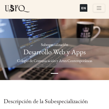
Pasar
al
contenido
Buscar
principal
Subespecialización
Desarrollo Web y Apps
Previous
Next
Colegio de Comunicación y Artes Contemporáneas
Descripción de la Subespecialización