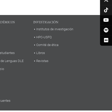
ADÉMICOS
INVESTIGACIÓN
Institutos de investigación
HPC-USFQ
Comité de ética
studiantes
Libros
 de Lenguas DLE
Revistas
cio
cuentes