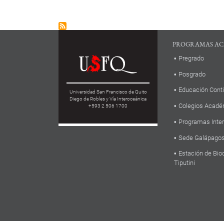
PROGRAMAS AC
Pregrado
Posgrado
Educación Cont
Universidad San Francisco de Quito
Diego de Robles y Vía Interoceánica
Colegios Acadé
+593 2 506 1700
Programas Inte
Sede Galápago
Estación de Bio
Tiputini