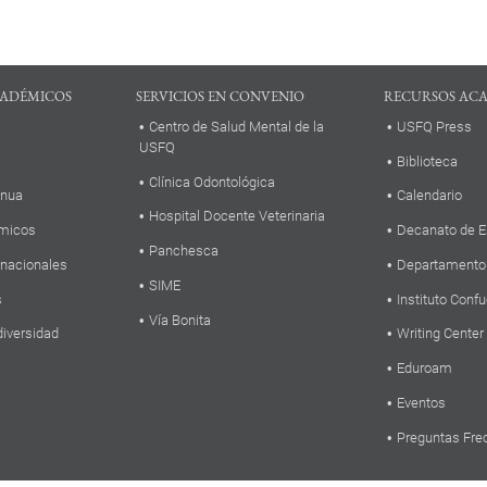
ADÉMICOS
SERVICIOS EN CONVENIO
RECURSOS AC
Centro de Salud Mental de la
USFQ Press
USFQ
Biblioteca
Clínica Odontológica
inua
Calendario
Hospital Docente Veterinaria
micos
Decanato de E
Panchesca
rnacionales
Departamento
SIME
s
Instituto Confu
Vía Bonita
diversidad
Writing Center
Eduroam
Eventos
Preguntas Fre