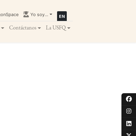
gonSpace
Yo soy...
Contáctanos
La USFQ