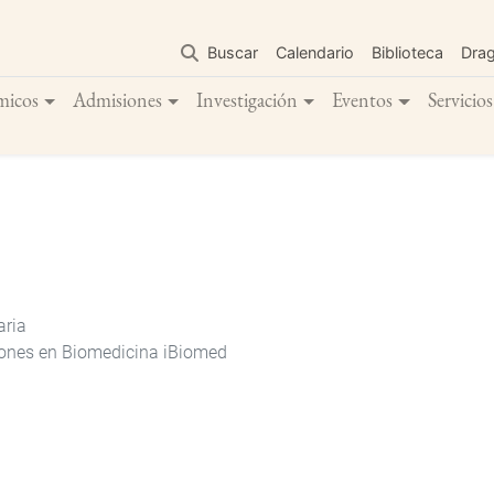
Pasar
al
Buscar
Calendario
Biblioteca
Dra
contenido
principal
micos
Admisiones
Investigación
Eventos
Servicios
aria
ciones en Biomedicina iBiomed