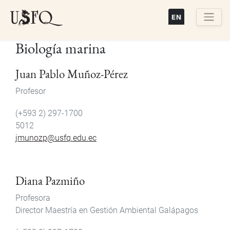
Pasar
al
contenido
Buscar
Biología marina
principal
Juan Pablo Muñoz-Pérez
Profesor
(+593 2) 297-1700
5012
jmunozp@usfq.edu.ec
Diana Pazmiño
Profesora
Director Maestría en Gestión Ambiental Galápagos