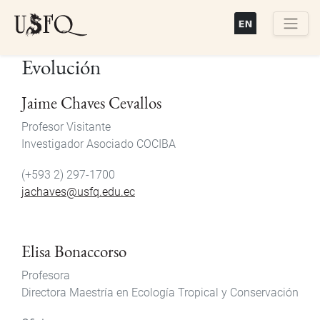
Pasar
al
contenido
Buscar
Evolución
principal
Jaime Chaves Cevallos
Profesor Visitante
Investigador Asociado COCIBA
(+593 2) 297-1700
jachaves@usfq.edu.ec
Elisa Bonaccorso
Profesora
Directora Maestría en Ecología Tropical y Conservación