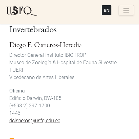
Pasar
al
contenido
Buscar
Invertebrados
principal
Diego F. Cisneros-Heredia
Director General Instituto IBIOTROP
Museo de Zoología & Hospital de Fauna Silvestre
TUERI
Vicedecano de Artes Liberales
Oficina
Edificio Darwin, DW-105
(+593 2) 297-1700
1446
dcisneros@usfq.edu.ec