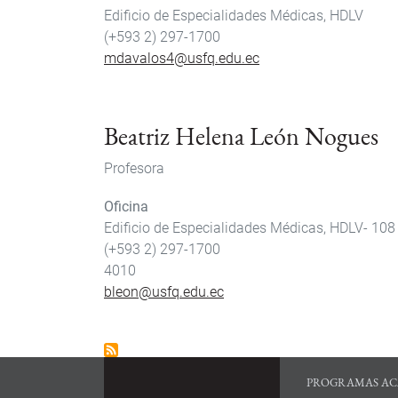
Edificio de Especialidades Médicas, HDLV
(+593 2) 297-1700
mdavalos4@usfq.edu.ec
Beatriz Helena León Nogues
Profesora
Oficina
Edificio de Especialidades Médicas, HDLV- 108
(+593 2) 297-1700
4010
bleon@usfq.edu.ec
PROGRAMAS AC