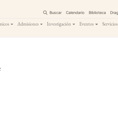
Pasar
al
Buscar
Calendario
Biblioteca
Dra
contenido
principal
micos
Admisiones
Investigación
Eventos
Servicios
e