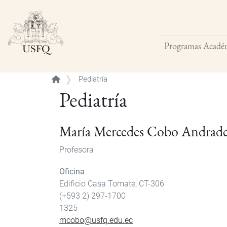
Programas Acadé
Buscar
Pediatría
Pediatría
María Mercedes Cobo Andrad
Profesora
Oficina
Edificio Casa Tomate, CT-306
(+593 2) 297-1700
1325
mcobo@usfq.edu.ec