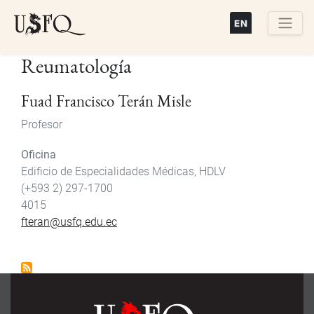
Pasar
al
contenido
Buscar
Reumatología
principal
Fuad Francisco Terán Misle
Profesor
Oficina
Edificio de Especialidades Médicas, HDLV
(+593 2) 297-1700
4015
fteran@usfq.edu.ec