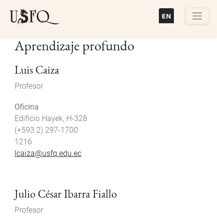
Pasar
al
contenido
Buscar
Aprendizaje profundo
principal
Luis Caiza
Profesor
Oficina
Edificio Hayek, H-328
(+593 2) 297-1700
1216
lcaiza@usfq.edu.ec
Julio César Ibarra Fiallo
Profesor