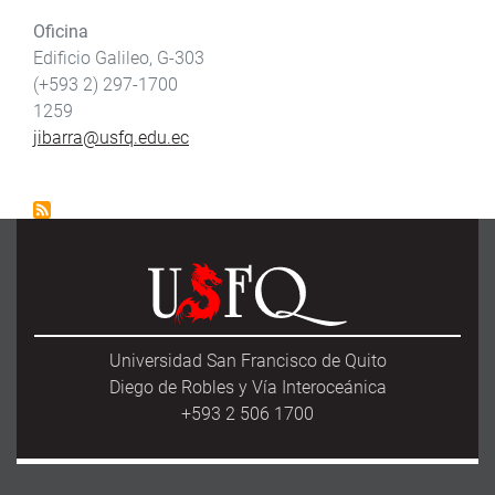
Oficina
Edificio Galileo, G-303
(+593 2) 297-1700
1259
jibarra@usfq.edu.ec
Universidad San Francisco de Quito
Diego de Robles y Vía Interoceánica
+593 2 506 1700