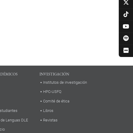
ADÉMICOS
INVESTIGACIÓN
Institutos de investigación
HPC-USFQ
Comité de ética
studiantes
Libros
 de Lenguas DLE
Revistas
cio