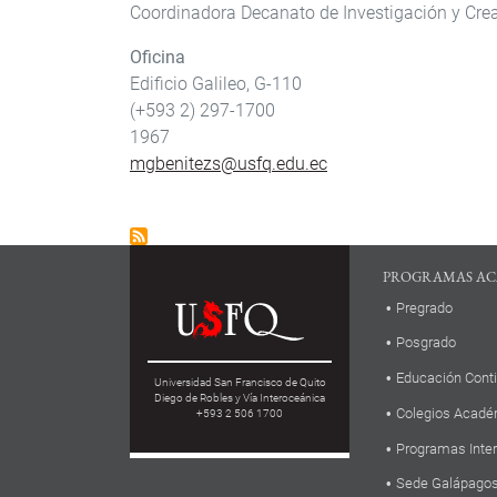
Coordinadora
Decanato de Investigación y Cre
Oficina
Edificio Galileo, G-110
(+593 2) 297-1700
1967
mgbenitezs@usfq.edu.ec
PROGRAMAS AC
Pregrado
Posgrado
Educación Cont
Universidad San Francisco de Quito
Diego de Robles y Vía Interoceánica
Colegios Acadé
+593 2 506 1700
Programas Inte
Sede Galápago