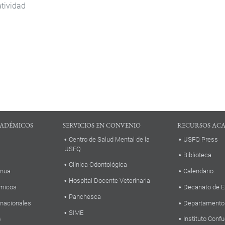
atividad
ADÉMICOS
SERVICIOS EN CONVENIO
RECURSOS AC
Centro de Salud Mental de la
USFQ Press
USFQ
Biblioteca
Clínica Odontológica
inua
Calendario
Hospital Docente Veterinaria
micos
Decanato de E
Panchesca
rnacionales
Departamento
SIME
s
Instituto Confu