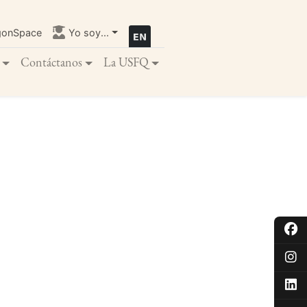
gonSpace
Yo soy...
Contáctanos
La USFQ