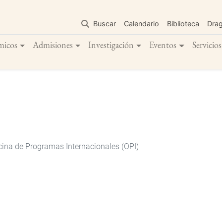
Pasar
al
Buscar
Calendario
Biblioteca
Dra
contenido
principal
micos
Admisiones
Investigación
Eventos
Servicios
cina de Programas Internacionales (OPI)