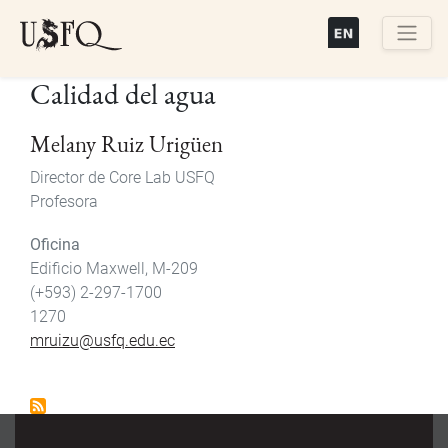
Pasar
al
contenido
Buscar
Calidad del agua
principal
Melany Ruiz Urigüen
Director de Core Lab USFQ
Profesora
Oficina
Edificio Maxwell, M-209
(+593) 2-297-1700
1270
mruizu@usfq.edu.ec