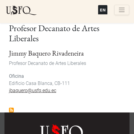
Pasar
al
contenido
Buscar
Profesor Decanato de Artes
principal
Liberales
Jimmy Baquero Rivadeneira
Profesor Decanato de Artes Liberales
Oficina
Edificio Casa Blanca, CB-111
jbaquero@usfq.edu.ec