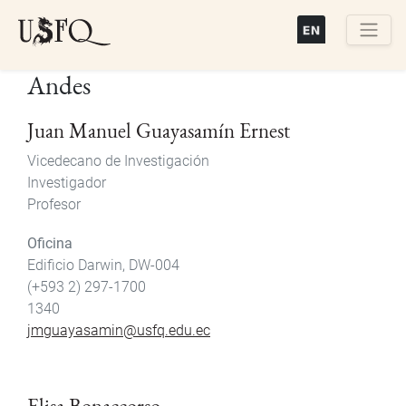
Pasar
al
contenido
Buscar
Andes
principal
Juan Manuel Guayasamín Ernest
Vicedecano de Investigación
Investigador
Profesor
Oficina
Edificio Darwin, DW-004
(+593 2) 297-1700
1340
jmguayasamin@usfq.edu.ec
Elisa Bonaccorso