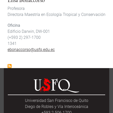
Profesora
Directora Maestría en Ecología Tropical y Conservación
Oficina
Edificio Darwin, DW-001
(+593 2) 297-1700
1341
ebonaccorso@usfq.edu.ec
Universidad San Francisco de Quito
Diego de Robles y Vía Interoceánica
+593 2 506 1700