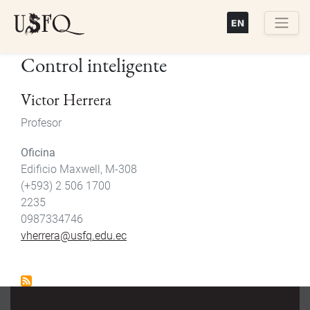
Pasar
al
contenido
Buscar
Control inteligente
principal
Victor Herrera
Profesor
Oficina
Edificio Maxwell, M-308
(+593) 2 506 1700
2235
0987334746
vherrera@usfq.edu.ec