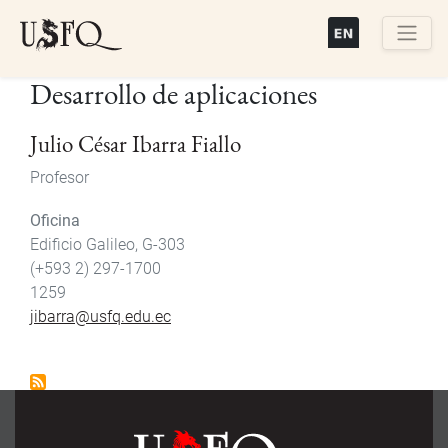
Pasar
al
contenido
Buscar
Desarrollo de aplicaciones
principal
Julio César Ibarra Fiallo
Profesor
Oficina
Edificio Galileo, G-303
(+593 2) 297-1700
1259
jibarra@usfq.edu.ec