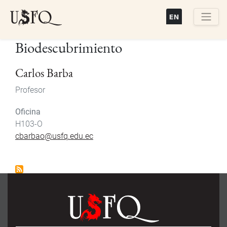
Pasar
al
contenido
Buscar
Biodescubrimiento
principal
Carlos Barba
Profesor
Oficina
H103-O
cbarbao@usfq.edu.ec