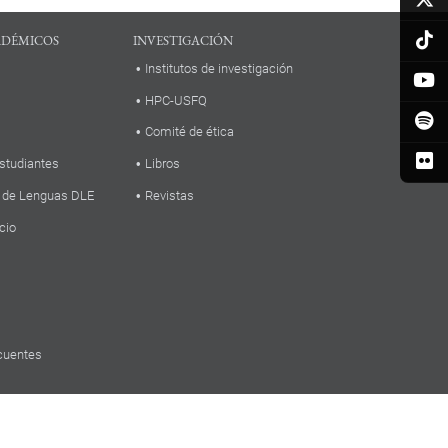
ADÉMICOS
INVESTIGACIÓN
Institutos de investigación
HPC-USFQ
Comité de ética
studiantes
Libros
 de Lenguas DLE
Revistas
cio
cuentes