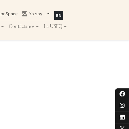
gonSpace
Yo soy...
Contáctanos
La USFQ