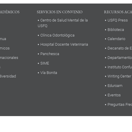
ADÉMICOS
SERVICIOS EN CONVENIO
RECURSOS AC
Centro de Salud Mental de la
USFQ Press
USFQ
Biblioteca
Clínica Odontológica
inua
Calendario
Hospital Docente Veterinaria
micos
Decanato de E
Panchesca
rnacionales
Departamento
SIME
s
Instituto Confu
Vía Bonita
diversidad
Writing Center
Eduroam
Eventos
Preguntas Fre