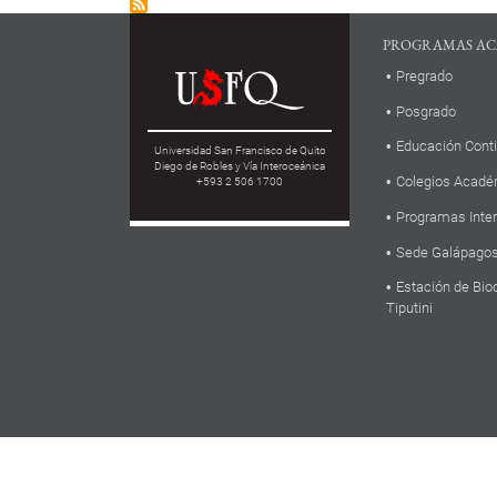
PROGRAMAS AC
Pregrado
Posgrado
Educación Cont
Universidad San Francisco de Quito
Diego de Robles y Vía Interoceánica
Colegios Acadé
+593 2 506 1700
Programas Inte
Sede Galápago
Estación de Bio
Tiputini