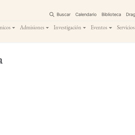
Pasar
al
Buscar
Calendario
Biblioteca
Dra
contenido
principal
micos
Admisiones
Investigación
Eventos
Servicios
a