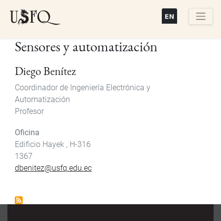
Pasar
al
contenido
Buscar
Sensores y automatización
principal
Diego Benítez
Coordinador de Ingeniería Electrónica y
Automatización
Profesor
Oficina
Edificio Hayek , H-316
1367
dbenitez@usfq.edu.ec