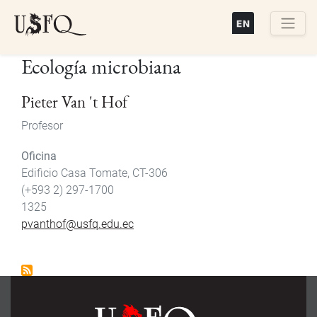
Pasar
al
contenido
Buscar
Ecología microbiana
principal
Pieter Van 't Hof
Profesor
Oficina
Edificio Casa Tomate, CT-306
(+593 2) 297-1700
1325
pvanthof@usfq.edu.ec