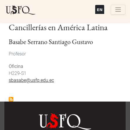
Pasar
al
contenido
Buscar
Cancillerías en América Latina
principal
Basabe Serrano Santiago Gustavo
Profesor
Oficina
H229-S1
sbasabe@usfq.edu.ec