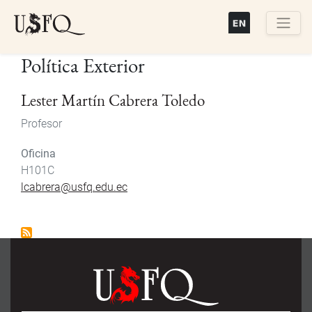
Pasar
al
contenido
Buscar
Política Exterior
principal
Lester Martín Cabrera Toledo
Profesor
Oficina
H101C
lcabrera@usfq.edu.ec