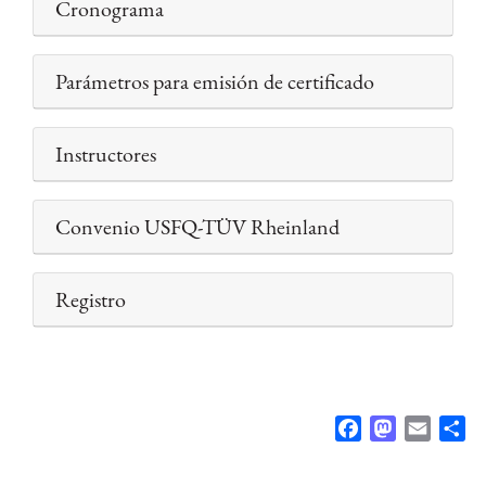
Cronograma
Parámetros para emisión de certificado
Instructores
Convenio USFQ-TÜV Rheinland
Registro
F
M
E
S
a
a
m
h
c
s
a
a