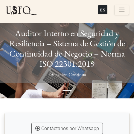
Skip
to
main
Buscar
content
Auditor Interno en Seguridad y
Resiliencia – Sistema de Gestión de
Continuidad de Negocio – Norma
ISO 22301:2019
Previous
Next
Educación Continua
Contáctanos por Whatsapp