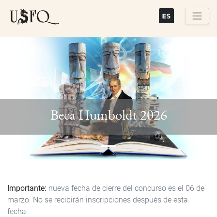
Skip
to
main
Buscar
content
Previous
Next
Beca Humboldt 2026
Importante:
nueva fecha de cierre del concurso es el 06 de
marzo. No se recibirán inscripciones después de esta
fecha.