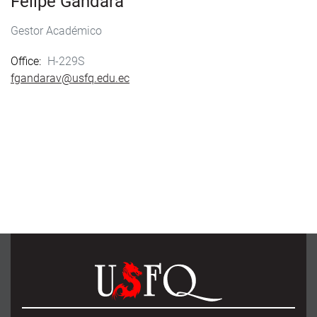
Felipe Gándara
Gestor Académico
Office
H-229S
fgandarav@usfq.edu.ec