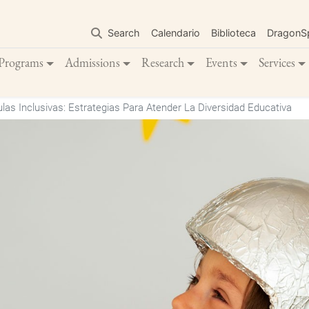
Skip
to
Search
Calendario
Biblioteca
DragonS
main
content
Programs
Admissions
Research
Events
Services
as Inclusivas: Estrategias Para Atender La Diversidad Educativa