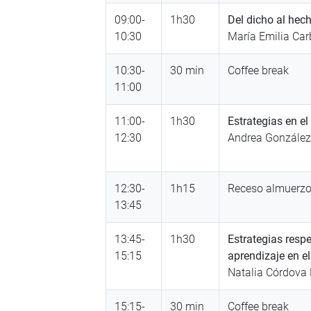
09:00-
1h30
Del dicho al hec
10:30
María Emilia Car
10:30-
30 min
Coffee break
11:00
11:00-
1h30
Estrategias en e
12:30
Andrea González
12:30-
1h15
Receso almuerz
13:45
13:45-
1h30
Estrategias respe
15:15
aprendizaje en el
Natalia Córdova
15:15-
30 min
Coffee break