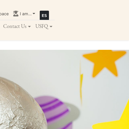
pace
I am...
Contact Us
USFQ