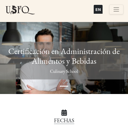
Pasar
al
contenido
Buscar
principal
Certificación en Administración de
Alimentos y Bebidas
Previous
Next
Culinary School
FECHAS