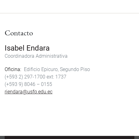
a
w
m
h
c
i
a
a
e
t
i
r
b
t
l
e
Contacto
o
e
o
r
k
Isabel Endara
Coordinadora Administrativa
Oficina
Edificio Epicuro, Segundo Piso
(+593 2) 297-1700
1737
(+593 9) 8046 – 0155
riendara@usfq.edu.ec