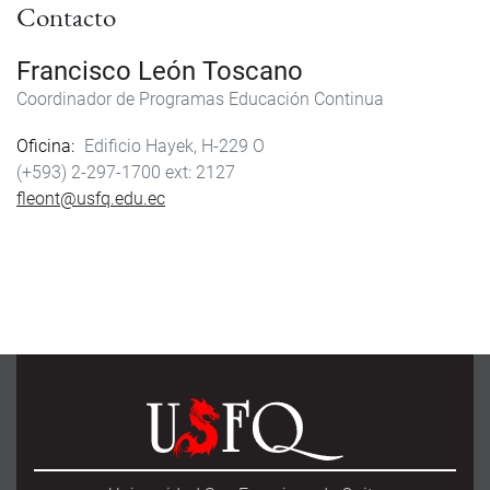
Contacto
o
e
o
r
k
Francisco León Toscano
Coordinador de Programas Educación Continua
Oficina
Edificio Hayek, H-229 O
(+593) 2-297-1700
2127
fleont@usfq.edu.ec