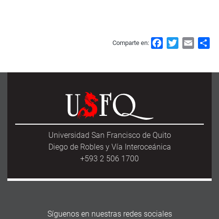
F
T
E
S
Comparte en:
a
w
m
h
c
i
a
a
e
t
i
r
b
t
l
e
o
e
o
r
k
Universidad San Francisco de Quito
Diego de Robles y Vía Interoceánica
+593 2 506 1700
Síguenos en nuestras redes sociales