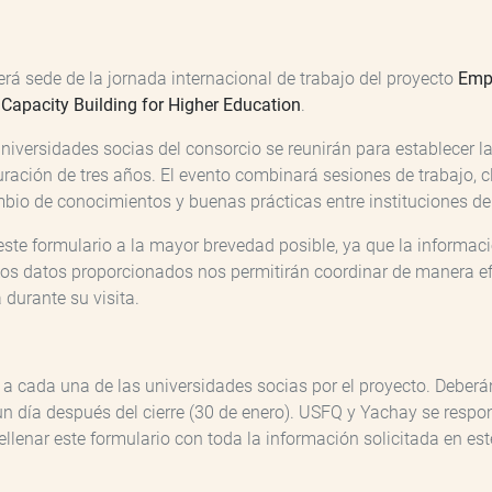
á sede de la jornada internacional de trabajo del proyecto
Emp
pacity Building for Higher Education
.
universidades socias del consorcio se reunirán para establecer
uración de tres años. El evento combinará sesiones de trabajo, c
mbio de conocimientos y buenas prácticas entre instituciones de
te formulario a la mayor brevedad posible, ya que la informaci
 Los datos proporcionados nos permitirán coordinar de manera ef
durante su visita.
o a cada una de las universidades socias por el proyecto. Deberá
 un día después del cierre (30 de enero). USFQ y Yachay se respon
ellenar este formulario con toda la información solicitada en este