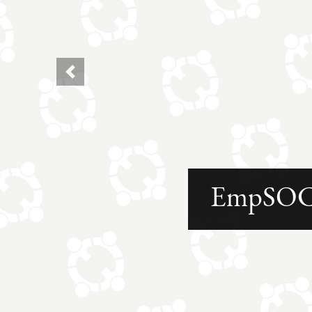
Previous
EmpSOCI