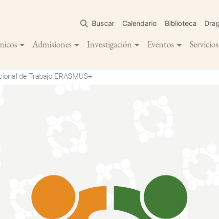
Pasar
al
Buscar
Calendario
Biblioteca
Dra
contenido
principal
micos
Admisiones
Investigación
Eventos
Servicios
cional de Trabajo ERASMUS+