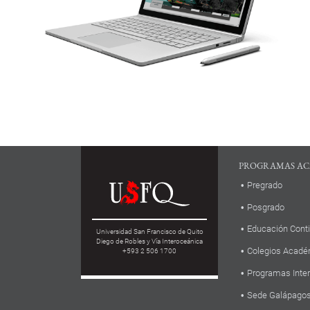
PROGRAMAS AC
Pregrado
Posgrado
Educación Cont
Universidad San Francisco de Quito
Diego de Robles y Vía Interoceánica
Colegios Acadé
+593 2 506 1700
Programas Inte
Sede Galápago