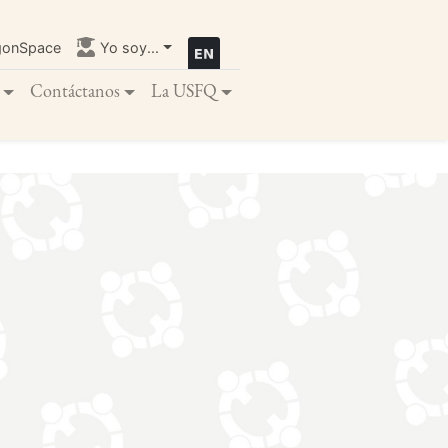
gonSpace
Yo soy...
Contáctanos
La USFQ