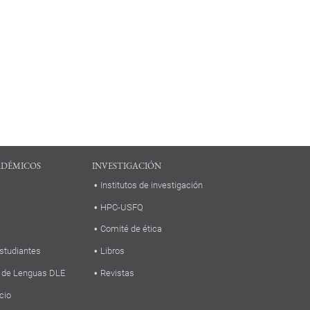
ADÉMICOS
INVESTIGACIÓN
Institutos de investigación
HPC-USFQ
Comité de ética
studiantes
Libros
 de Lenguas DLE
Revistas
cio