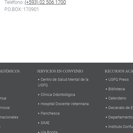
Teléfono:
(+593) 02 506 1700
P.O.BOX: 170901
ADÉMICOS
SERVICIOS EN CONVENIO
RECURSOS AC
Centro de Salud Mental de la
USFQ Press
USFQ
Biblioteca
Clínica Odontológica
inua
Calendario
Hospital Docente Veterinaria
micos
Decanato de E
Panchesca
rnacionales
Departamento
SIME
s
Instituto Confu
Vía Bonita