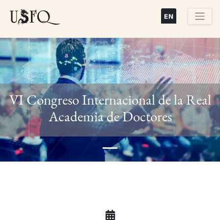
Pasar
al
contenido
Buscar
principal
VI Congreso Internacional de la Real
Previous
Next
Academia de Doctores