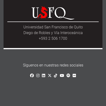
b
t
l
e
o
e
o
r
k
Universidad San Francisco de Quito
Diego de Robles y Vía Interoceánica
+593 2 506 1700
Síguenos en nuestras redes sociales