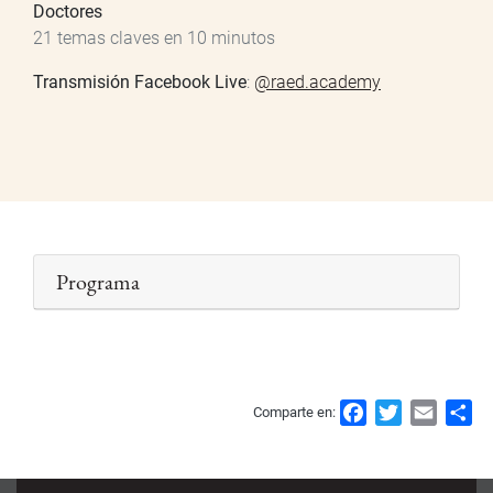
Doctores
21 temas claves en 10 minutos
Transmisión Facebook Live
:
@raed.academy
Programa
F
T
E
S
Comparte en:
a
w
m
h
c
i
a
a
e
t
i
r