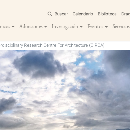
Pasar
al
Buscar
Calendario
Biblioteca
Dra
contenido
principal
micos
Admisiones
Investigación
Eventos
Servicios
terdisciplinary Research Centre For Architecture (CIRCA)