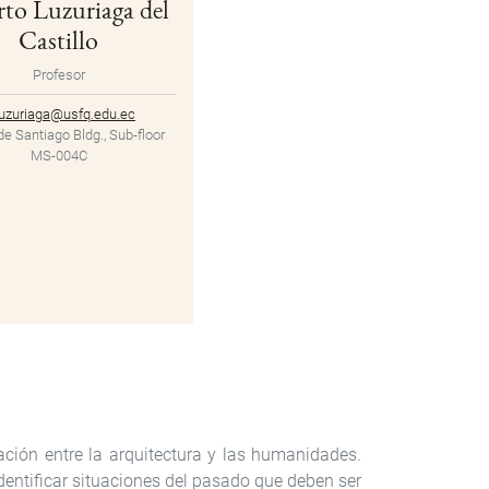
rto Luzuriaga del
Castillo
Profesor
uzuriaga@usfq.edu.ec
de Santiago Bldg., Sub-floor
MS-004C
ación entre la arquitectura y las humanidades.
 identificar situaciones del pasado que deben ser