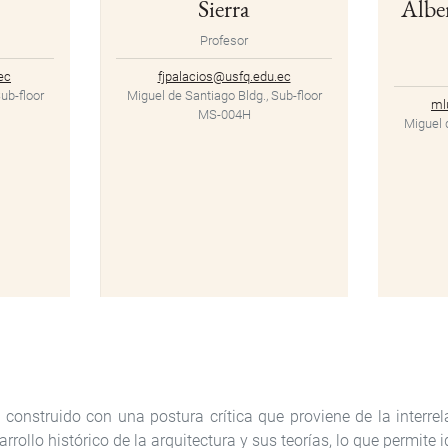
Sierra
Albe
Profesor
ec
fjpalacios@usfq.edu.ec
ub-floor
Miguel de Santiago Bldg., Sub-floor
ml
MS-004H
Miguel 
onstruido con una postura crítica que proviene de la interrel
rollo histórico de la arquitectura y sus teorías, lo que permite