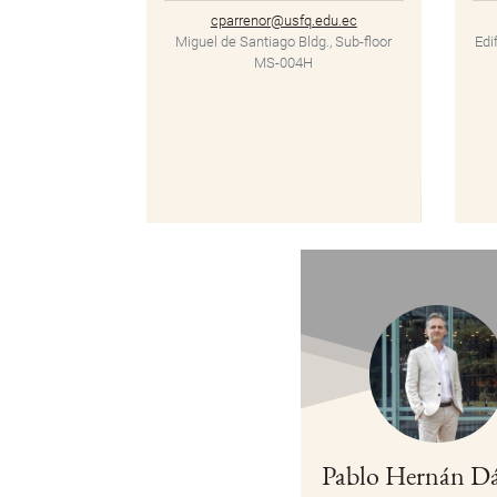
cparrenor@usfq.edu.ec
Miguel de Santiago Bldg., Sub-floor
Edi
MS-004H
Pablo Hernán Dá