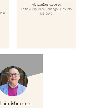
kdcazar@usfq.edu.ec
Edificio Miguel de Santiago, Subsuelo
uelo
MS-004C
bián Mauricio