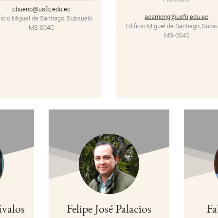
cbueno@usfq.edu.ec
acarriong@usfq.edu.ec
ficio Miguel de Santiago, Subsuelo
Edificio Miguel de Santiago, Subs
MS-004C
MS-004C
valos
Felipe José Palacios
Fa