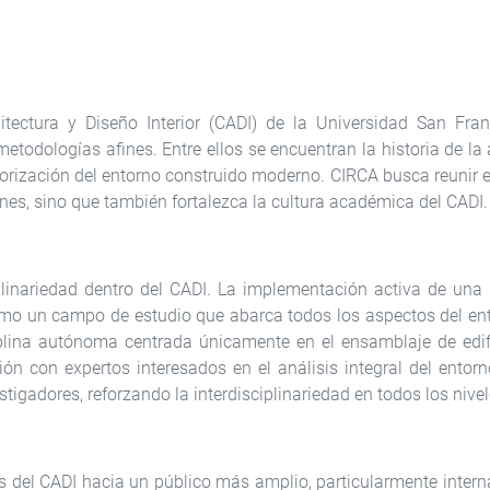
itectura y Diseño Interior (CADI) de la Universidad San Fra
etodologías afines. Entre ellos se encuentran la historia de la 
la teorización del entorno construido moderno. CIRCA busca reunir
es, sino que también fortalezca la cultura académica del CADI.
plinariedad dentro del CADI. La implementación activa de una
mo un campo de estudio que abarca todos los aspectos del ent
iplina autónoma centrada únicamente en el ensamblaje de edif
ión con expertos interesados en el análisis integral del ento
tigadores, reforzando la interdisciplinariedad en todos los nivel
ctos del CADI hacia un público más amplio, particularmente inte