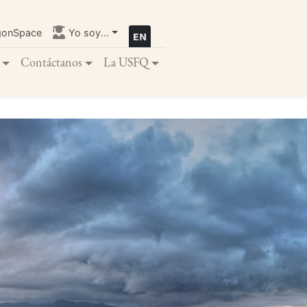
gonSpace
Yo soy...
Contáctanos
La USFQ