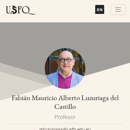
Pasar
al
contenido
Buscar
principal
Fabián Mauricio Alberto Luzuriaga del
Castillo
Profesor
mluzuriaga@usfq.edu.ec