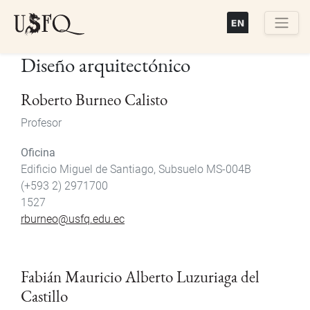
Pasar
al
contenido
Buscar
Diseño arquitectónico
principal
Roberto Burneo Calisto
Profesor
Oficina
Edificio Miguel de Santiago, Subsuelo MS-004B
(+593 2) 2971700
1527
rburneo@usfq.edu.ec
Fabián Mauricio Alberto Luzuriaga del
Castillo