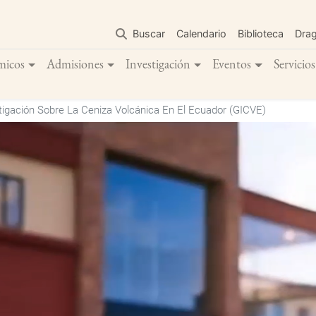
Pasar
al
Buscar
Calendario
Biblioteca
Dra
contenido
principal
micos
Admisiones
Investigación
Eventos
Servicios
igación Sobre La Ceniza Volcánica En El Ecuador (GICVE)