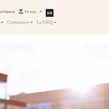
gonSpace
Yo soy...
Contáctanos
La USFQ