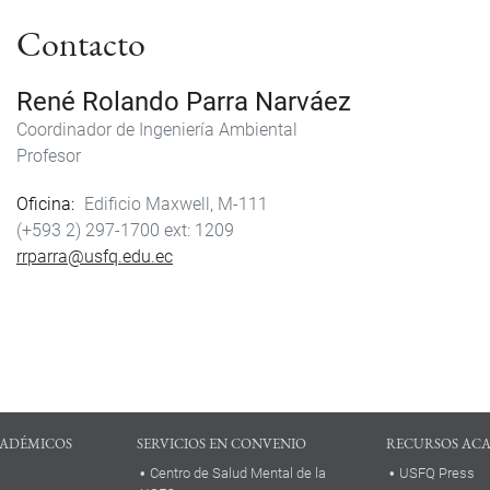
Contacto
René Rolando Parra Narváez
Coordinador de Ingeniería Ambiental
Profesor
Oficina
Edificio Maxwell, M-111
(+593 2) 297-1700
1209
rrparra@usfq.edu.ec
ADÉMICOS
SERVICIOS EN CONVENIO
RECURSOS AC
Centro de Salud Mental de la
USFQ Press