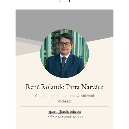
René Rolando Parra Narváez
Coordinador de Ingeniería Ambiental
Profesor
rrparra@usfq.edu.ec
Edificio Maxwell, M-111