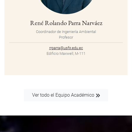
René Rolando Parra Narváez
Coordinador de Ingeniería Ambiental
Profesor
rrparra@usfq.edu.ec
Edificio Maxwell, M-111
Ver todo el Equipo Académico