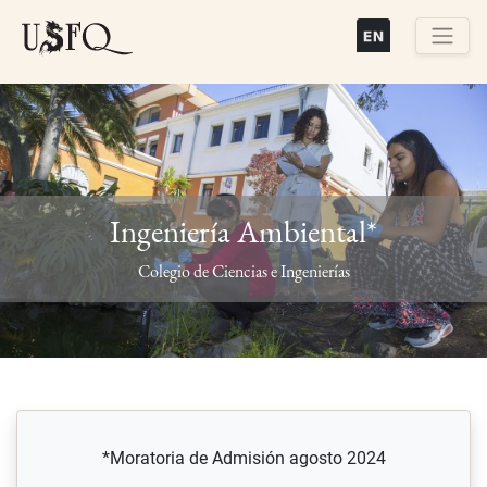
Pasar
al
contenido
Buscar
principal
Ingeniería Ambiental*
Previous
Next
Colegio de Ciencias e Ingenierías
*Moratoria de Admisión agosto 2024