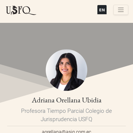
Pasar
al
contenido
Buscar
principal
Adriana Orellana Ubidia
Profesora Tiempo Parcial Colegio de
Jurisprudencia USFQ
aorellana@asig.com.ec