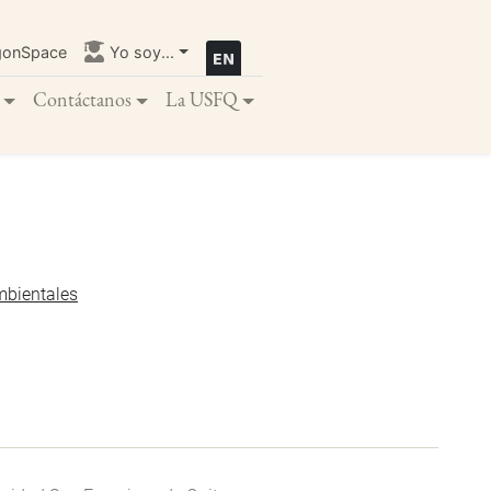
gonSpace
Yo soy...
Contáctanos
La USFQ
mbientales