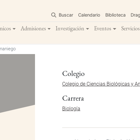
Pasar
al
Buscar
Calendario
Biblioteca
Dra
contenido
principal
micos
Admisiones
Investigación
Eventos
Servicios
amaniego
Colegio
Colegio de Ciencias Biológicas y A
Carrera
Biología