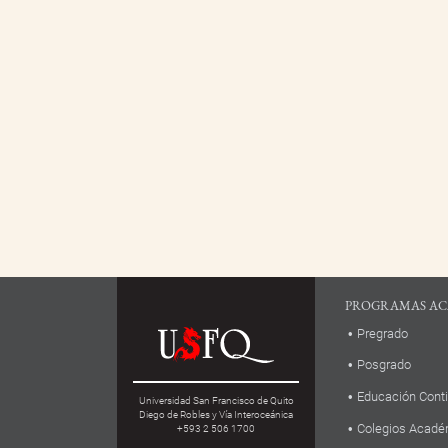
PROGRAMAS AC
Pregrado
Posgrado
Educación Cont
Universidad San Francisco de Quito
Diego de Robles y Vía Interoceánica
Colegios Acadé
+593 2 506 1700