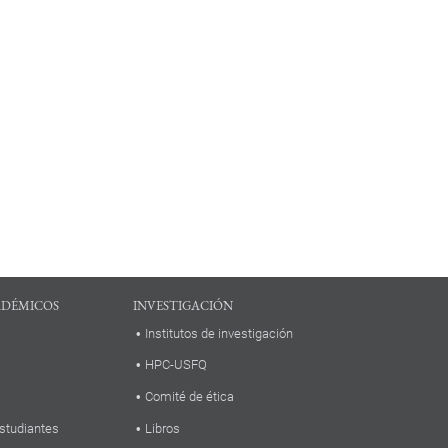
ADÉMICOS
INVESTIGACIÓN
Institutos de investigación
HPC-USFQ
Comité de ética
studiantes
Libros