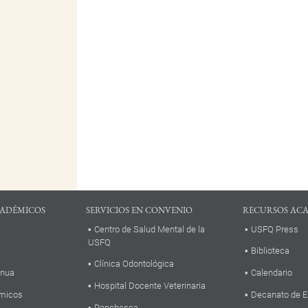
ADÉMICOS
SERVICIOS EN CONVENIO
RECURSOS AC
Centro de Salud Mental de la
USFQ Press
USFQ
Biblioteca
Clínica Odontológica
inua
Calendario
Hospital Docente Veterinaria
micos
Decanato de E
Panchesca