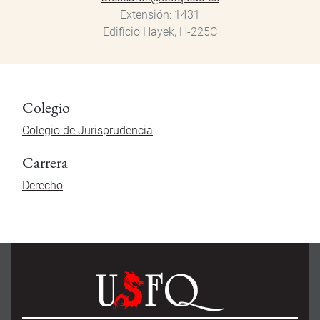
Extensión
1431
Edificio Hayek, H-225C
Colegio
Colegio de Jurisprudencia
Carrera
Derecho