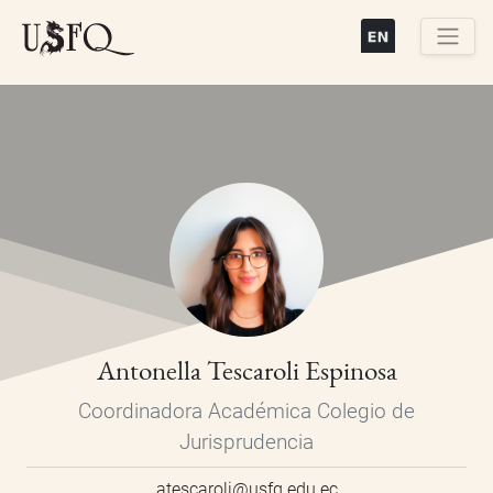
Pasar
al
contenido
Buscar
principal
Antonella Tescaroli Espinosa
Coordinadora Académica Colegio de
Jurisprudencia
atescaroli@usfq.edu.ec