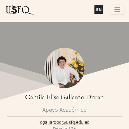
Pasar
al
contenido
Buscar
principal
Camila Elisa Gallardo Durán
Apoyo Académico
cgallardod@usfq.edu.ec