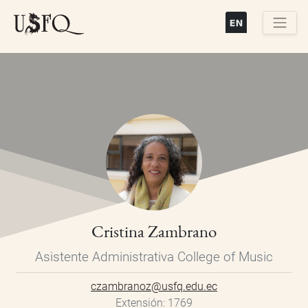
Pasar
al
contenido
Buscar
principal
Cristina Zambrano
Asistente Administrativa College of Music
czambranoz@usfq.edu.ec
Extensión
1769