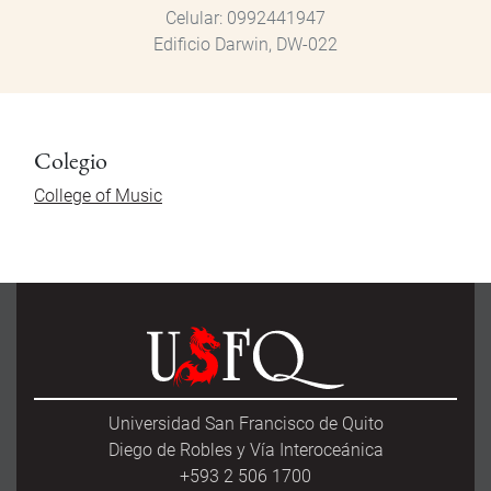
Celular
0992441947
Edificio Darwin, DW-022
Colegio
College of Music
Universidad San Francisco de Quito
Diego de Robles y Vía Interoceánica
+593 2 506 1700