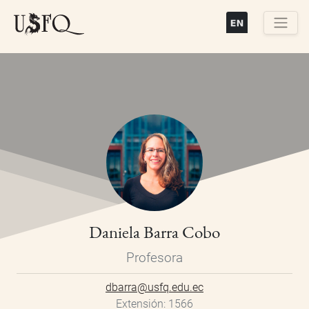
Pasar
al
contenido
Buscar
principal
Daniela Barra Cobo
Profesora
dbarra@usfq.edu.ec
Extensión
1566