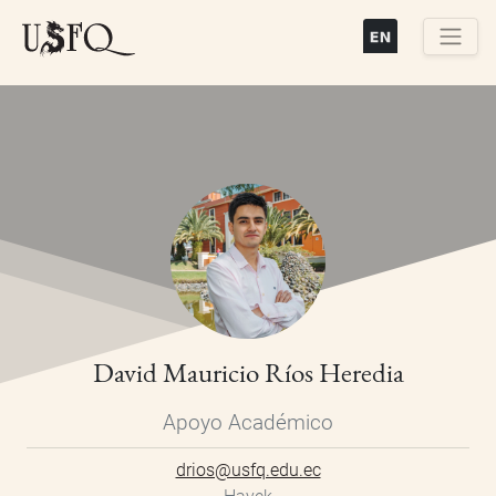
Pasar
al
contenido
Buscar
principal
David Mauricio Ríos Heredia
Apoyo Académico
drios@usfq.edu.ec