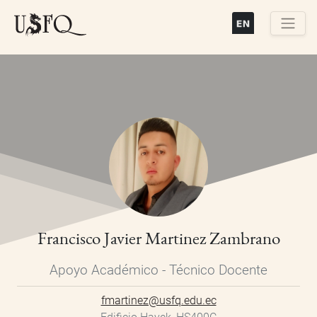
Pasar
al
contenido
Buscar
principal
Francisco Javier Martinez Zambrano
Apoyo Académico - Técnico Docente
fmartinez@usfq.edu.ec