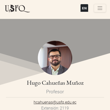
Pasar
al
contenido
Buscar
principal
Hugo Cahueñas Muñoz
Profesor
hcahuenas@usfq.edu.ec
Extensión
2119