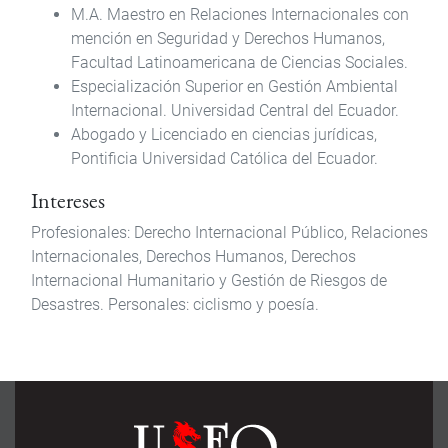
M.A.
Maestro en Relaciones Internacionales con
mención en Seguridad y Derechos Humanos
,
Facultad Latinoamericana de Ciencias Sociales.
Especialización Superior en Gestión Ambiental
Internacional
.
Universidad
Central
del
Ecuador.
Abogado y Licenciado en ciencias jurídicas
,
Pontificia Universidad Católica del Ecuador.
Intereses
Profesionales: Derecho Internacional Público, Relaciones
Internacionales, Derechos Humanos, Derechos
Internacional Humanitario y Gestión de Riesgos de
Desastres. Personales: ciclismo y poesía.