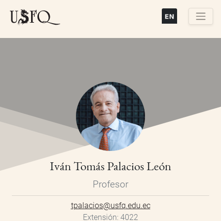
Pasar
al
contenido
Buscar
principal
Iván Tomás Palacios León
Profesor
tpalacios@usfq.edu.ec
Extensión
4022