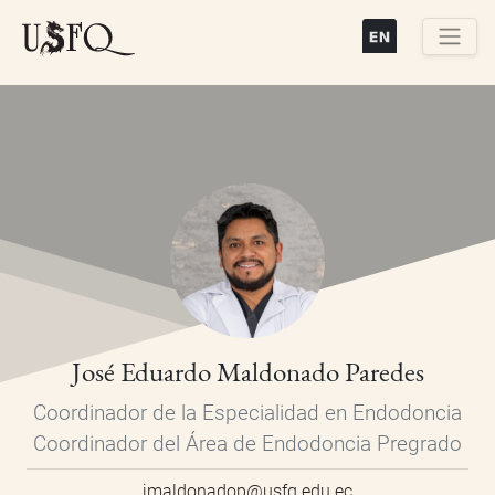
Pasar
al
contenido
Buscar
principal
José Eduardo Maldonado Paredes
Coordinador de la Especialidad en Endodoncia
Coordinador del Área de Endodoncia Pregrado
jmaldonadop@usfq.edu.ec