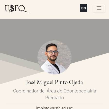
Pasar
al
contenido
Buscar
principal
José Miguel Pinto Ojeda
Coordinador del Área de Odontopediatría
Pregrado
jmpinto@usfq.edu.ec