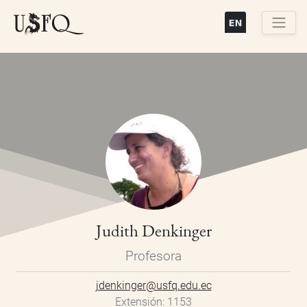
Pasar
al
contenido
Buscar
principal
Judith Denkinger
Profesora
jdenkinger@usfq.edu.ec
Extensión
1153