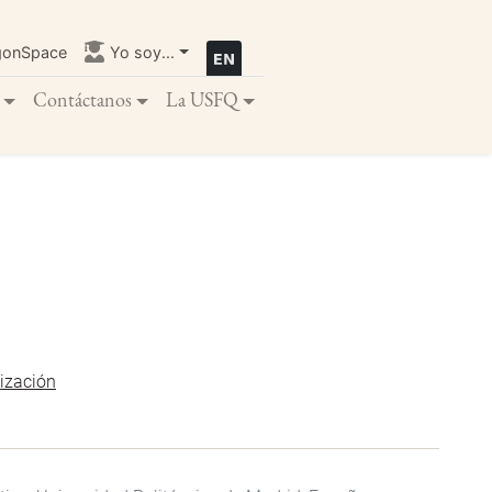
gonSpace
Yo soy...
Contáctanos
La USFQ
tización