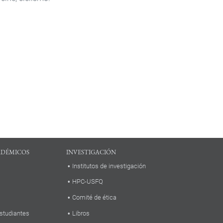
ADÉMICOS
INVESTIGACIÓN
Institutos de investigación
HPC-USFQ
Comité de ética
studiantes
Libros