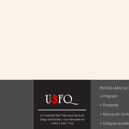
PROGRAMAS AC
Pregrado
Posgrado
Educación Cont
Universidad San Francisco de Quito
Diego de Robles y Vía Interoceánica
Colegios Acadé
+593 2 506 1700