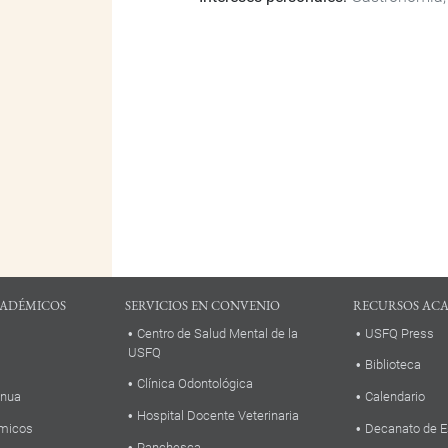
ADÉMICOS
SERVICIOS EN CONVENIO
RECURSOS AC
Centro de Salud Mental de la
USFQ Press
USFQ
Biblioteca
Clínica Odontológica
inua
Calendario
Hospital Docente Veterinaria
micos
Decanato de E
Panchesca