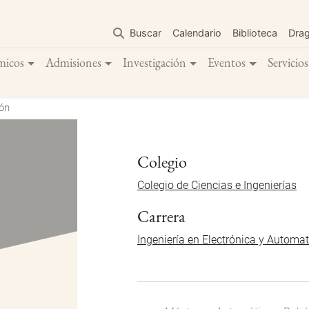
Pasar
al
Buscar
Calendario
Biblioteca
Dra
contenido
principal
micos
Admisiones
Investigación
Eventos
Servicios
ón
Colegio
Colegio de Ciencias e Ingenierías
Carrera
Ingeniería en Electrónica y Automa